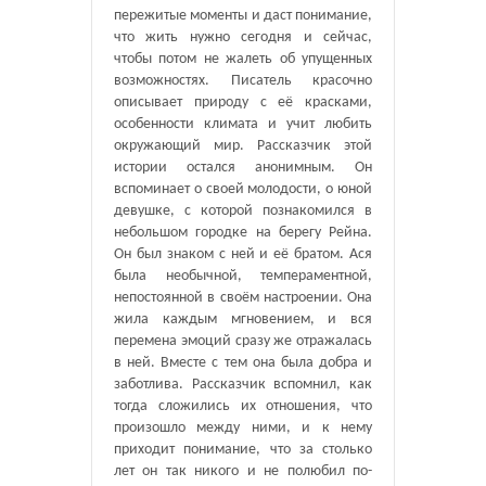
пережитые моменты и даст понимание,
что жить нужно сегодня и сейчас,
чтобы потом не жалеть об упущенных
возможностях. Писатель красочно
описывает природу с её красками,
особенности климата и учит любить
окружающий мир. Рассказчик этой
истории остался анонимным. Он
вспоминает о своей молодости, о юной
девушке, с которой познакомился в
небольшом городке на берегу Рейна.
Он был знаком с ней и её братом. Ася
была необычной, темпераментной,
непостоянной в своём настроении. Она
жила каждым мгновением, и вся
перемена эмоций сразу же отражалась
в ней. Вместе с тем она была добра и
заботлива. Рассказчик вспомнил, как
тогда сложились их отношения, что
произошло между ними, и к нему
приходит понимание, что за столько
лет он так никого и не полюбил по-