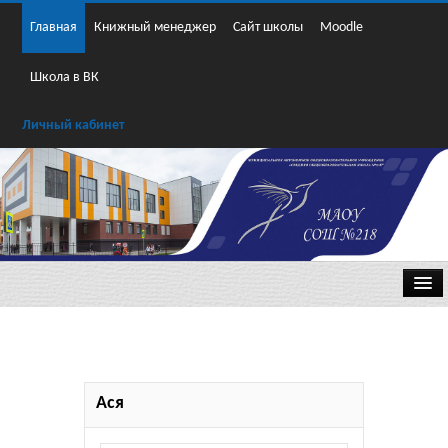
Главная
Книжный менеджер
Сайт школы
Moodle
Школа в ВК
Личный кабинет
Классика
Ася